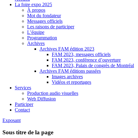
La foire expo 2025
À propos
Mot du fondateur
Messages officiels
Les raisons de participer
L’équipe
Programmation
Archives
Archives FAM édition 2023
FAM 2023, messages officiels
FAM 2023, conférence d’ouverture
FAM 2023, Palais de congrès de Montréal
Archives FAM éditions passées
Images archives
Vidéos et reportages
Services
Production audio visuelles
Web Diffusion
Participer
Contact
Exposant
Sous titre de la page