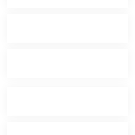
Am Et Porttitor Augue Uisque Ut Euismod
Ipsum
Sed Dignissim Lacinia Nullam Eget
Pharetra Enim
Pellentue Habitant Morbi Tristique
Senectus Netus
Vivamus Accumsan Nibh Viverra Laoreet