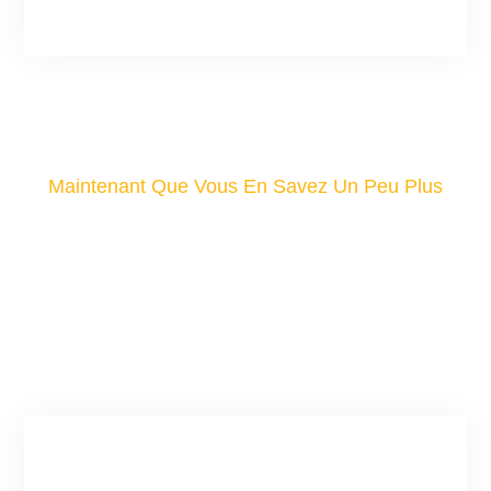
Libero
Maintenant Que Vous En Savez Un Peu Plus
VOUS AVEZ DES
QUESTIONS? LISEZ CI-
DESSOUS.
Vivamus Ipsum Lacus Porttitor Pretium
Mauris