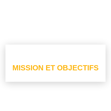
Tout Sur La Foire Africaine De Montréal
MISSION ET OBJECTIFS
Au Service De La Communauté